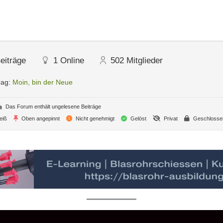
eiträge
1
Online
502
Mitglieder
rag:
Moin, bin der Neue
Das Forum enthält ungelesene Beiträge
eiß
Oben angepinnt
Nicht genehmigt
Gelöst
Privat
Geschlosse