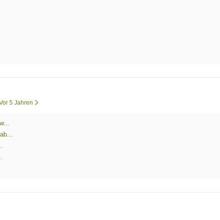
 Vor 5 Jahren
w...
ab...
.
.