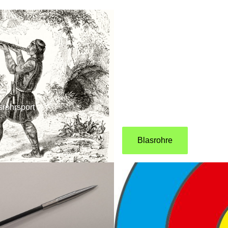
Blasrohre
Informationen zum Sportgerät
srohrsport
Länge.
Blasrohre