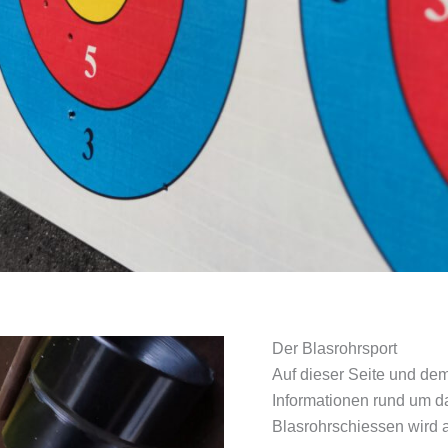
Der Blasrohrsport
Auf dieser Seite und de
Informationen rund um d
Blasrohrschiessen wird 