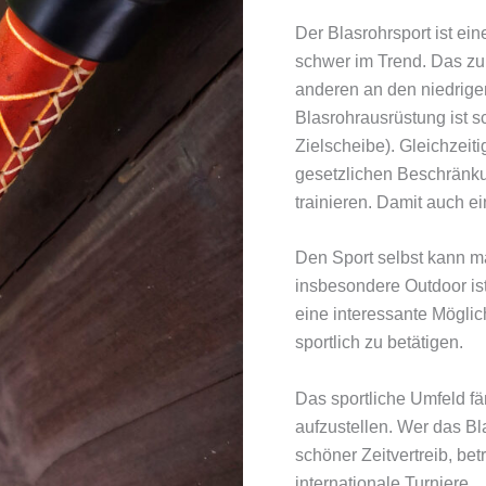
Der Blasrohrsport ist eine
schwer im Trend. Das z
anderen an den niedrige
Blasrohrausrüstung ist s
Zielscheibe). Gleichzeiti
gesetzlichen Beschränku
trainieren. Damit auch ein
Den Sport selbst kann ma
insbesondere Outdoor is
eine interessante Möglic
sportlich zu betätigen.
Das sportliche Umfeld fä
aufzustellen. Wer das Bl
schöner Zeitvertreib, bet
internationale Turniere.