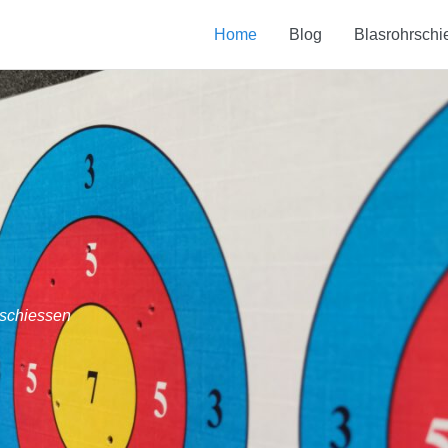
Home
Blog
Blasrohrschi
schiessen