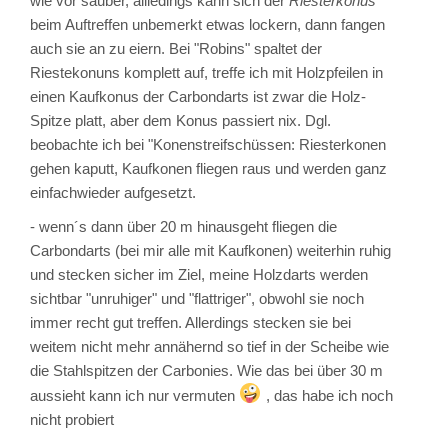
wie vor sauber, allledings kann sich der
Riesterkonus
beim Auftreffen unbemerkt etwas lockern, dann fangen
auch sie an zu eiern. Bei "Robins" spaltet der
Riestekonuns komplett auf, treffe ich mit Holzpfeilen in
einen Kaufkonus der Carbondarts ist zwar die Holz-
Spitze platt, aber dem Konus passiert nix. Dgl.
beobachte ich bei "Konenstreifschüssen: Riesterkonen
gehen kaputt, Kaufkonen fliegen raus und werden ganz
einfachwieder aufgesetzt.
- wenn´s dann über 20 m hinausgeht fliegen die
Carbondarts (bei mir alle mit Kaufkonen) weiterhin ruhig
und stecken sicher im Ziel, meine Holzdarts werden
sichtbar "unruhiger" und "flattriger", obwohl sie noch
immer recht gut treffen. Allerdings stecken sie bei
weitem nicht mehr annähernd so tief in der Scheibe wie
die Stahlspitzen der Carbonies. Wie das bei über 30 m
aussieht kann ich nur vermuten
, das habe ich noch
nicht probiert