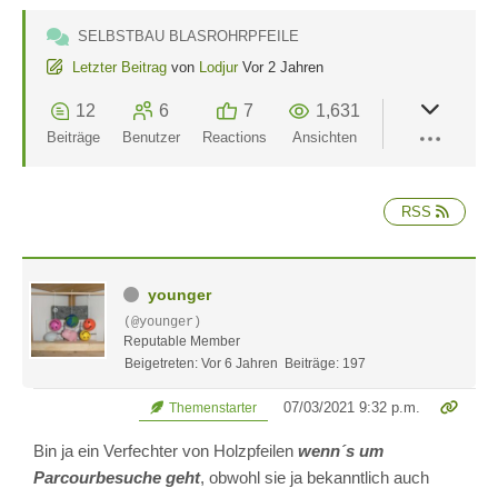
SELBSTBAU BLASROHRPFEILE
Letzter Beitrag
von
Lodjur
Vor 2 Jahren
12
6
7
1,631
Beiträge
Benutzer
Reactions
Ansichten
RSS
younger
(@younger)
Reputable Member
Beigetreten: Vor 6 Jahren
Beiträge: 197
07/03/2021 9:32 p.m.
Themenstarter
Bin ja ein Verfechter von Holzpfeilen
wenn´s um
Parcourbesuche geht
, obwohl sie ja bekanntlich auch