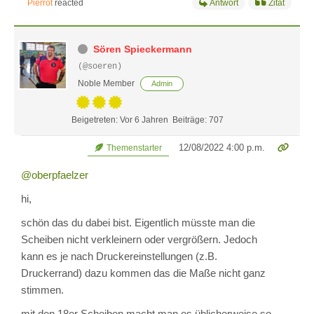
Pierrot
reacted
Antwort
Zitat
Sören Spieckermann
(@soeren)
Noble Member
Admin
Beigetreten: Vor 6 Jahren
Beiträge: 707
12/08/2022 4:00 p.m.
Themenstarter
@oberpfaelzer
hi,
schön das du dabei bist. Eigentlich müsste man die
Scheiben nicht verkleinern oder vergrößern. Jedoch
kann es je nach Druckereinstellungen (z.B.
Druckerrand) dazu kommen das die Maße nicht ganz
stimmen.
mit den 18er Scheiben macht man es üblicherweise so