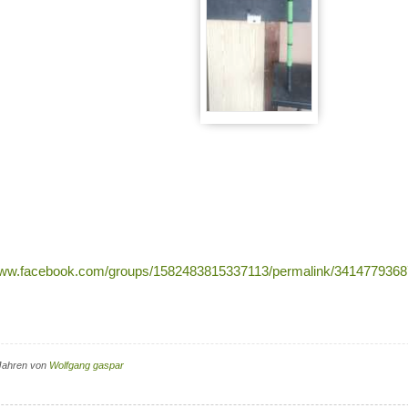
/www.facebook.com/groups/1582483815337113/permalink/3414779368
Jahren von
Wolfgang gaspar