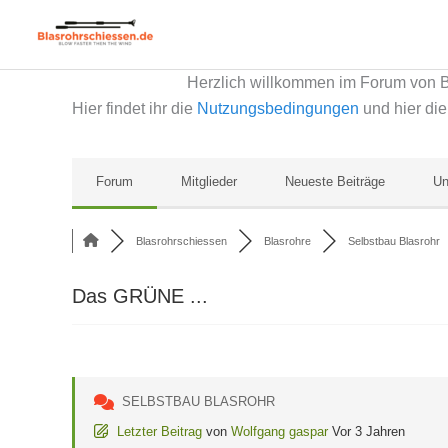
Zum
Inhalt
springen
Herzlich willkommen im Forum von 
Hier findet ihr die
Nutzungsbedingungen
und hier di
Forum
Mitglieder
Neueste Beiträge
Un
Blasrohrschiessen
Blasrohre
Selbstbau Blasrohr
Das GRÜNE ...
SELBSTBAU BLASROHR
Letzter Beitrag
von
Wolfgang gaspar
Vor 3 Jahren