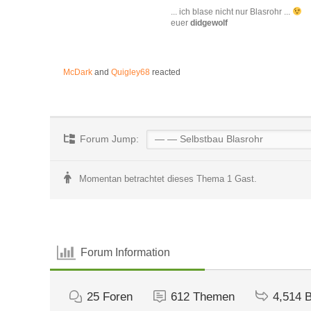
... ich blase nicht nur Blasrohr ...
euer
didgewolf
McDark
and
Quigley68
reacted
Forum Jump:
Momentan betrachtet dieses Thema 1 Gast.
Forum Information
25
Foren
612
Themen
4,514
B