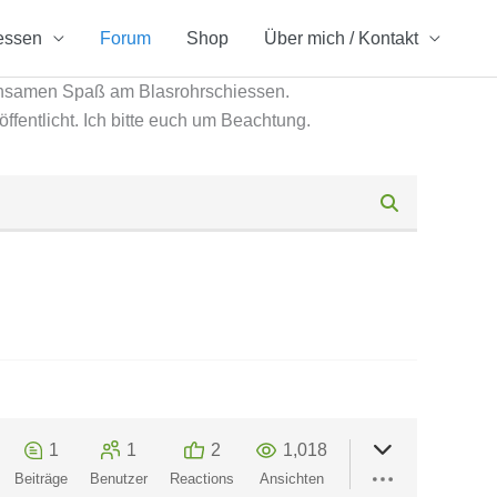
essen
Forum
Shop
Über mich / Kontakt
insamen Spaß am Blasrohrschiessen.
öffentlicht. Ich bitte euch um Beachtung.
1
1
2
1,018
Beiträge
Benutzer
Reactions
Ansichten