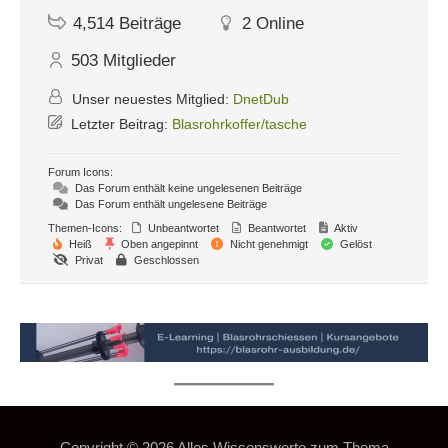
4,514
Beiträge
2
Online
503
Mitglieder
Unser neuestes Mitglied:
DnetDub
Letzter Beitrag:
Blasrohrkoffer/tasche
Forum Icons:
Das Forum enthält keine ungelesenen Beiträge
Das Forum enthält ungelesene Beiträge
Themen-Icons:
Unbeantwortet
Beantwortet
Aktiv
Heiß
Oben angepinnt
Nicht genehmigt
Gelöst
Privat
Geschlossen
Copyright © 2026
Alles Wissenswerte zum Thema