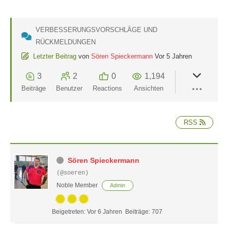
VERBESSERUNGSVORSCHLÄGE UND
RÜCKMELDUNGEN
Letzter Beitrag
von
Sören Spieckermann
Vor 5 Jahren
3
2
0
1,194
Beiträge
Benutzer
Reactions
Ansichten
RSS
Sören Spieckermann
(@soeren)
Noble Member
Admin
Beigetreten: Vor 6 Jahren
Beiträge: 707