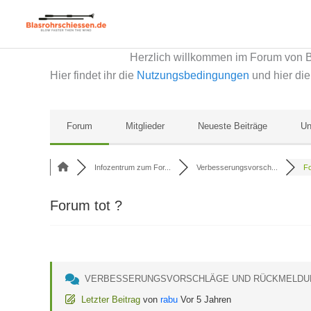
Zum
Inhalt
springen
Herzlich willkommen im Forum von 
Hier findet ihr die
Nutzungsbedingungen
und hier di
Forum
Mitglieder
Neueste Beiträge
Un
Infozentrum zum For...
Verbesserungsvorsch...
Fo
Forum tot ?
VERBESSERUNGSVORSCHLÄGE UND RÜCKMELDU
Letzter Beitrag
von
rabu
Vor 5 Jahren