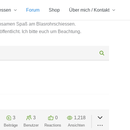
essen
Forum
Shop
Über mich / Kontakt
insamen Spaß am Blasrohrschiessen.
öffentlicht. Ich bitte euch um Beachtung.
3
3
0
1,218
Beiträge
Benutzer
Reactions
Ansichten