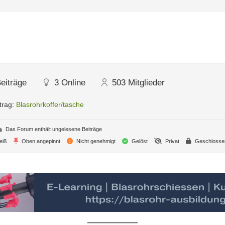
eiträge
3
Online
503
Mitglieder
trag:
Blasrohrkoffer/tasche
Das Forum enthält ungelesene Beiträge
eiß
Oben angepinnt
Nicht genehmigt
Gelöst
Privat
Geschlosse