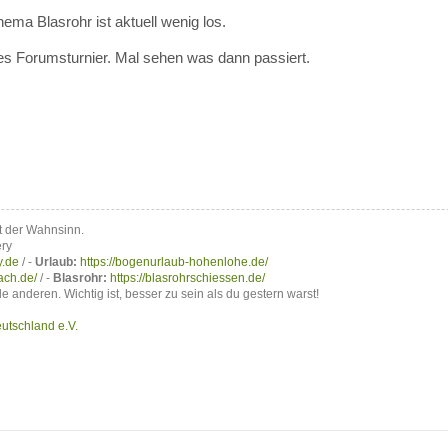
ma Blasrohr ist aktuell wenig los.
es Forumsturnier. Mal sehen was dann passiert.
t der Wahnsinn.
ery
y.de
/ -
Urlaub:
https://bogenurlaub-hohenlohe.de/
ach.de/
/ -
Blasrohr:
https://blasrohrschiessen.de/
lle anderen. Wichtig ist, besser zu sein als du gestern warst!
utschland e.V.