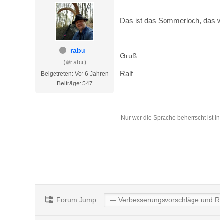
Das ist das Sommerloch, das w
rabu
Gruß
(@rabu)
Ralf
Beigetreten: Vor 6 Jahren
Beiträge: 547
Nur wer die Sprache beherrscht ist i
Forum Jump: