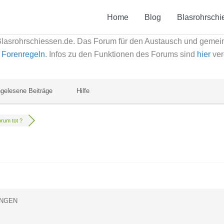
Home
Blog
Blasrohrschi
Blasrohrschiessen.de. Das Forum für den Austausch und geme
e
Forenregeln
. Infos zu den Funktionen des Forums sind
hier
ver
gelesene Beiträge
Hilfe
rum tot ?
NGEN