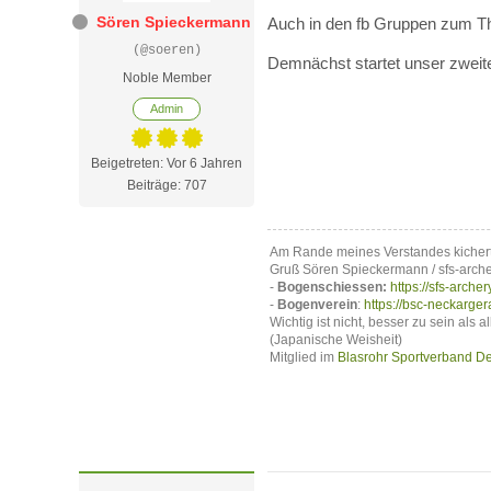
Sören Spieckermann
Auch in den fb Gruppen zum The
(@soeren)
Demnächst startet unser zweit
Noble Member
Admin
Beigetreten: Vor 6 Jahren
Beiträge: 707
Am Rande meines Verstandes kicher
Gruß Sören Spieckermann / sfs-arch
-
Bogenschiessen:
https://sfs-archer
-
Bogenverein
:
https://bsc-neckarger
Wichtig ist nicht, besser zu sein als a
(Japanische Weisheit)
Mitglied im
Blasrohr Sportverband De