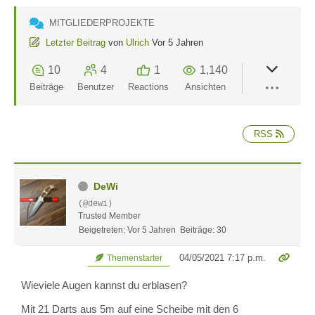
MITGLIEDERPROJEKTE
Letzter Beitrag
von
Ulrich
Vor 5 Jahren
10
4
1
1,140
Beiträge
Benutzer
Reactions
Ansichten
RSS
DeWi
(@dewi)
Trusted Member
Beigetreten: Vor 5 Jahren
Beiträge: 30
04/05/2021 7:17 p.m.
Themenstarter
Wieviele Augen kannst du erblasen?
Mit 21 Darts aus 5m auf eine Scheibe mit den 6