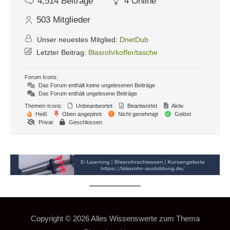
4,514
Beiträge
4
Online
503
Mitglieder
Unser neuestes Mitglied:
DnetDub
Letzter Beitrag:
Blasrohrkoffer/tasche
Forum Icons:
Das Forum enthält keine ungelesenen Beiträge
Das Forum enthält ungelesene Beiträge
Themen-Icons:
Unbeantwortet
Beantwortet
Aktiv
Heiß
Oben angepinnt
Nicht genehmigt
Gelöst
Privat
Geschlossen
Copyright © 2026
Alles Wissenswerte zum Thema