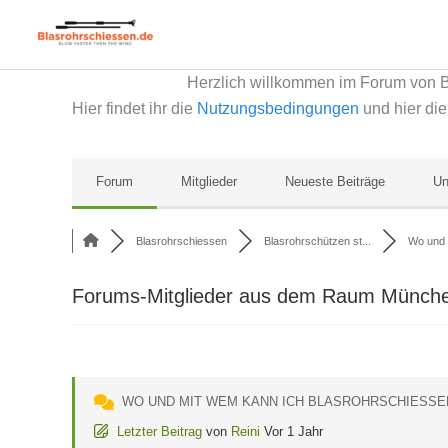
Zum
Inhalt
springen
Herzlich willkommen im Forum von 
Hier findet ihr die
Nutzungsbedingungen
und hier di
Forum
Mitglieder
Neueste Beiträge
Un
Blasrohrschiessen
Blasrohrschützen st...
Wo und 
Forums-Mitglieder aus dem Raum Münc
WO UND MIT WEM KANN ICH BLASROHRSCHIESSE
Letzter Beitrag
von
Reini
Vor 1 Jahr