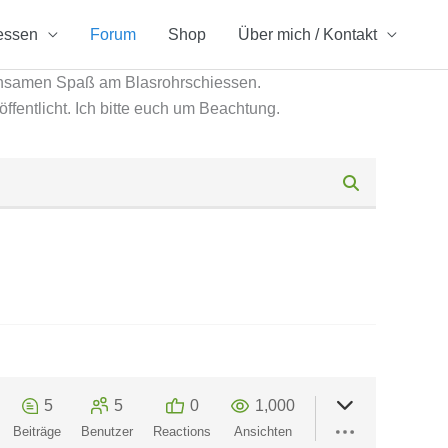
essen
Forum
Shop
Über mich / Kontakt
insamen Spaß am Blasrohrschiessen.
öffentlicht. Ich bitte euch um Beachtung.
5
5
0
1,000
Beiträge
Benutzer
Reactions
Ansichten