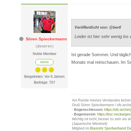
Veröffentlicht von: @bertl
Leider ist hier sehr wenig los 
Sören Spieckermann
(@soeren)
Noble Member
Ist gerade Sommer. Und täglich
Monats mal reinschauen. Im Som
Admin
Beigetreten: Vor 6 Jahren
Beiträge: 707
Am Rande meines Verstandes kicher
Gruß Sören Spieckermann / sfs-arch
-
Bogenschiessen:
https://sfs-archer
-
Bogenverein
:
https://bsc-neckarger
Wichtig ist nicht, besser zu sein als a
(Japanische Weisheit)
Mitglied im
Blasrohr Sportverband De