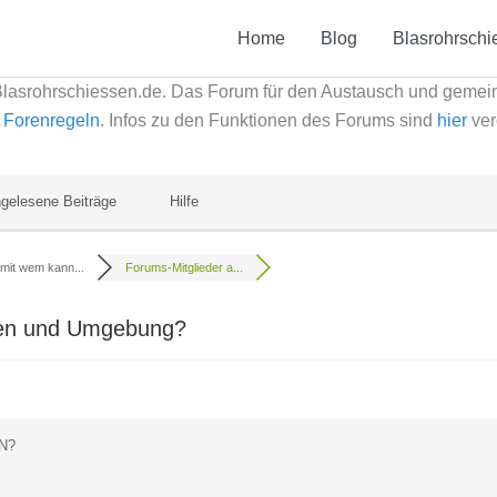
Home
Blog
Blasrohrschi
Blasrohrschiessen.de. Das Forum für den Austausch und geme
e
Forenregeln
. Infos zu den Funktionen des Forums sind
hier
ver
gelesene Beiträge
Hilfe
mit wem kann...
Forums-Mitglieder a...
hen und Umgebung?
N?