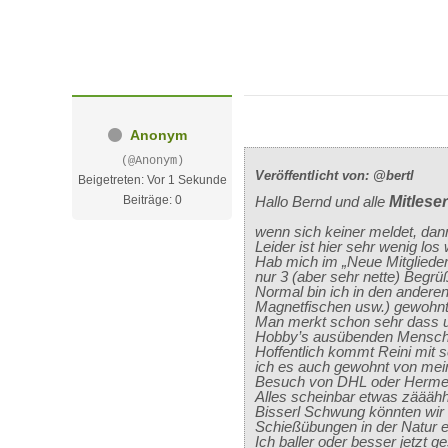
Anonym
(@Anonym)
Veröffentlicht von: @bertl
Beigetreten: Vor 1 Sekunde
Beiträge: 0
Hallo Bernd und alle
Mitleser
wenn sich keiner meldet, dann
Leider ist hier sehr wenig los 
Hab mich im „Neue Mitglieder“
nur 3 (aber sehr nette) Beg
Normal bin ich in den andere
Magnetfischen usw.) gewohnt 
Man merkt schon sehr dass un
Hobby’s ausübenden Mensche
Hoffentlich kommt Reini mit s
ich es auch gewohnt von mei
Besuch von DHL oder Herm
Alles scheinbar etwas zääähh
Bisserl Schwung könnten wir 
Schießübungen in der Natur e
Ich baller oder besser jetzt g