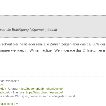
was die Beteiligung (allgemein) betrifft
 schaut hier nicht jeder rein. Die Zahlen zeigen aber das ca. 80% de
mer weniger, im Winter häufiger. Wenn gerade das Onlineturnier ist 
t der Wahnsinn.
ery
y.de
/ -
Urlaub:
https://bogenurlaub-hohenlohe.de/
ach.de/
/ -
Blasrohr:
https://blasrohrschiessen.de/
lle anderen. Wichtig ist, besser zu sein als du gestern warst!
utschland e.V.