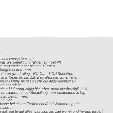
,
 tu’s wenigstens ich.
was die Beteiligung (allgemein) betrifft.
 vorgestellt, aber binnen 3 Tagen
rüßungen bekommen.
n Foren (Modellflug - RC Car - PCP Schießen -
in 2 Tagen 80 bis 120 Begrüßungen zu erhalten.
ser Hobby nicht so sehr die Allgemeinheit an
n anspricht.
einer Lieferung zügig hinterher, denn diesbezüglich bin
nen Lieferanten ab Bestellung zum spätestens 3.Tag
es zu bekommen.
hh hier.
beide bei einem Treffen oder/und Wanderung mit
rwirken.
esagt, puste auf alles was sich als Ziel eignet und heraus fordert.