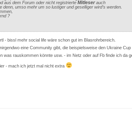
d aus dem Forum oder nicht registrierte
Mitleser
auch
e denn, umso mehr um so lustiger und geselliger wird’s werden.
ommen,
rnd ?
tl - bissl mehr social life wäre schon gut im Blasrohrbereich.
 nirgendwo eine Community gibt, die beispielsweise den Ukraine Cup 
n was rauskommen könnte usw. - im Netz oder auf Fb finde ich da ge
r - mach ich jetzt mal nicht extra