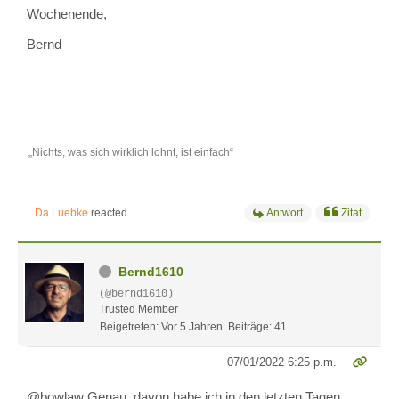
Wochenende,
Bernd
„Nichts, was sich wirklich lohnt, ist einfach“
Da Luebke
reacted
Antwort
Zitat
Bernd1610
(@bernd1610)
Trusted Member
Beigetreten: Vor 5 Jahren
Beiträge: 41
07/01/2022 6:25 p.m.
@bowlaw Genau, davon habe ich in den letzten Tagen