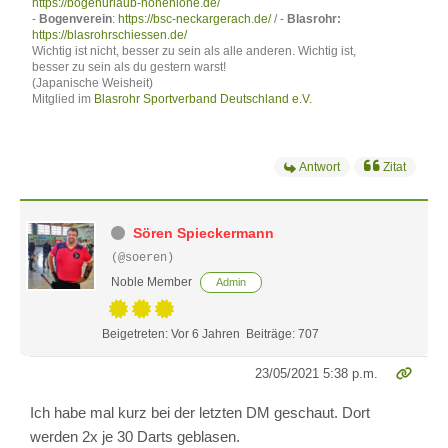
https://bogenurlaub-hohenlohe.de/
-
Bogenverein
:
https://bsc-neckargerach.de/
/ -
Blasrohr:
https://blasrohrschiessen.de/
Wichtig ist nicht, besser zu sein als alle anderen. Wichtig ist,
besser zu sein als du gestern warst!
(Japanische Weisheit)
Mitglied im
Blasrohr Sportverband Deutschland e.V.
Antwort
Zitat
Sören Spieckermann
(@soeren)
Noble Member
Admin
Beigetreten: Vor 6 Jahren
Beiträge: 707
23/05/2021 5:38 p.m.
Ich habe mal kurz bei der letzten DM geschaut. Dort
werden 2x je 30 Darts geblasen.