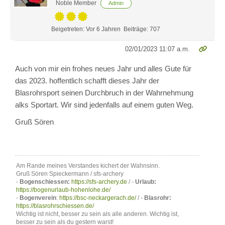
Noble Member
Admin
Beigetreten: Vor 6 Jahren
Beiträge: 707
02/01/2023 11:07 a.m.
Auch von mir ein frohes neues Jahr und alles Gute für
das 2023. hoffentlich schafft dieses Jahr der
Blasrohrsport seinen Durchbruch in der Wahrnehmung
alks Sportart. Wir sind jedenfalls auf einem guten Weg.
Gruß Sören
Am Rande meines Verstandes kichert der Wahnsinn.
Gruß Sören Spieckermann / sfs-archery
-
Bogenschiessen:
https://sfs-archery.de
/ -
Urlaub:
https://bogenurlaub-hohenlohe.de/
-
Bogenverein
:
https://bsc-neckargerach.de/
/ -
Blasrohr:
https://blasrohrschiessen.de/
Wichtig ist nicht, besser zu sein als alle anderen. Wichtig ist,
besser zu sein als du gestern warst!