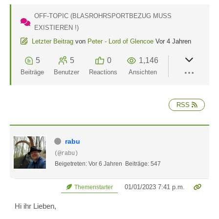
OFF-TOPIC (BLASROHRSPORTBEZUG MUSS
EXISTIEREN !)
Letzter Beitrag
von
Peter - Lord of Glencoe
Vor 4 Jahren
5
5
0
1,146
Beiträge
Benutzer
Reactions
Ansichten
RSS
rabu
(@rabu)
Beigetreten: Vor 6 Jahren
Beiträge: 547
01/01/2023 7:41 p.m.
Themenstarter
Hi ihr Lieben,