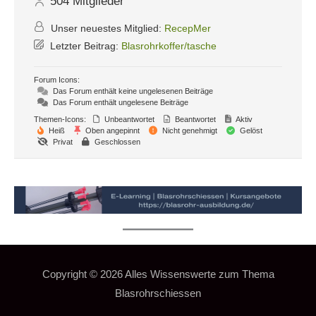
504
Mitglieder
Unser neuestes Mitglied:
RecepMer
Letzter Beitrag:
Blasrohrkoffer/tasche
Forum Icons:
Das Forum enthält keine ungelesenen Beiträge
Das Forum enthält ungelesene Beiträge
Themen-Icons:
Unbeantwortet
Beantwortet
Aktiv
Heiß
Oben angepinnt
Nicht genehmigt
Gelöst
Privat
Geschlossen
Copyright © 2026
Alles Wissenswerte zum Thema
Blasrohrschiessen