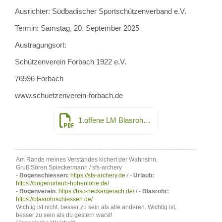
Ausrichter: Südbadischer Sportschützenverband e.V.
Termin: Samstag, 20. September 2025
Austragungsort:
Schützenverein Forbach 1922 e.V.
76596 Forbach
www.schuetzenverein-forbach.de
1.offene LM Blasrohr 3-D_SBSV.pdf
Am Rande meines Verstandes kichert der Wahnsinn.
Gruß Sören Spieckermann / sfs-archery
-
Bogenschiessen:
https://sfs-archery.de
/ -
Urlaub:
https://bogenurlaub-hohenlohe.de/
-
Bogenverein
:
https://bsc-neckargerach.de/
/ -
Blasrohr:
https://blasrohrschiessen.de/
Wichtig ist nicht, besser zu sein als alle anderen. Wichtig ist,
besser zu sein als du gestern warst!