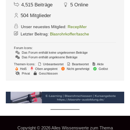
4,515
Beiträge
5
Online
504
Mitglieder
Unser neuestes Mitglied:
RecepMer
Letzter Beitrag:
Blasrohrkoffer/tasche
Forum Icons:
Das Forum enthält keine ungelesenen Beiträge
Das Forum enthält ungelesene Beiträge
Themen-Icons:
Unbeantwortet
Beantwortet
Aktiv
Heiß
Oben angepinnt
Nicht genehmigt
Gelöst
Privat
Geschlossen
Copyright © 2026
Alles Wissenswerte zum Thema