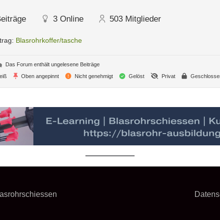
eiträge
3
Online
503
Mitglieder
trag:
Blasrohrkoffer/tasche
Das Forum enthält ungelesene Beiträge
eiß
Oben angepinnt
Nicht genehmigt
Gelöst
Privat
Geschlosse
asrohrschiessen
Datens