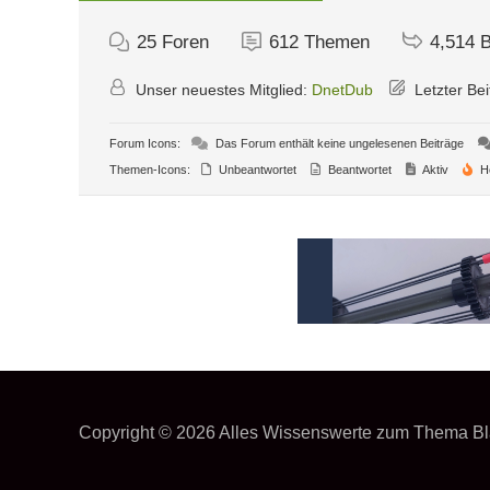
25
Foren
612
Themen
4,514
B
Unser neuestes Mitglied:
DnetDub
Letzter Bei
Forum Icons:
Das Forum enthält keine ungelesenen Beiträge
Themen-Icons:
Unbeantwortet
Beantwortet
Aktiv
H
Copyright © 2026
Alles Wissenswerte zum Thema Bl