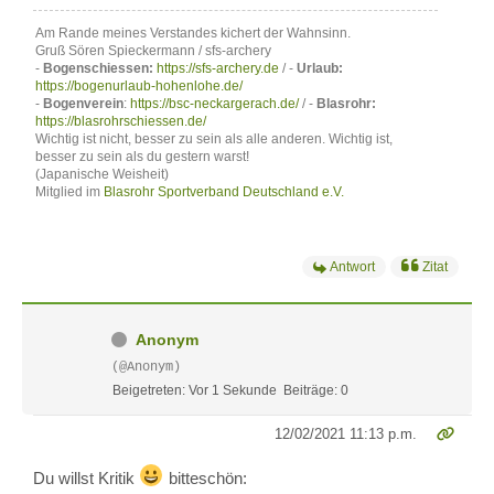
Am Rande meines Verstandes kichert der Wahnsinn.
Gruß Sören Spieckermann / sfs-archery
-
Bogenschiessen:
https://sfs-archery.de
/ -
Urlaub:
https://bogenurlaub-hohenlohe.de/
-
Bogenverein
:
https://bsc-neckargerach.de/
/ -
Blasrohr:
https://blasrohrschiessen.de/
Wichtig ist nicht, besser zu sein als alle anderen. Wichtig ist,
besser zu sein als du gestern warst!
(Japanische Weisheit)
Mitglied im
Blasrohr Sportverband Deutschland e.V.
Antwort
Zitat
Anonym
(@Anonym)
Beigetreten: Vor 1 Sekunde
Beiträge: 0
12/02/2021 11:13 p.m.
Du willst Kritik
bitteschön: