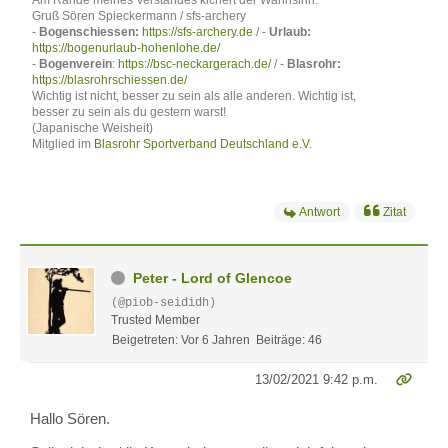
Am Rande meines Verstandes kichert der Wahnsinn.
Gruß Sören Spieckermann / sfs-archery
-
Bogenschiessen:
https://sfs-archery.de
/ -
Urlaub:
https://bogenurlaub-hohenlohe.de/
-
Bogenverein
:
https://bsc-neckargerach.de/
/ -
Blasrohr:
https://blasrohrschiessen.de/
Wichtig ist nicht, besser zu sein als alle anderen. Wichtig ist,
besser zu sein als du gestern warst!
(Japanische Weisheit)
Mitglied im
Blasrohr Sportverband Deutschland e.V.
Antwort
Zitat
Peter - Lord of Glencoe
(@piob-seididh)
Trusted Member
Beigetreten: Vor 6 Jahren
Beiträge: 46
13/02/2021 9:42 p.m.
Hallo Sören.