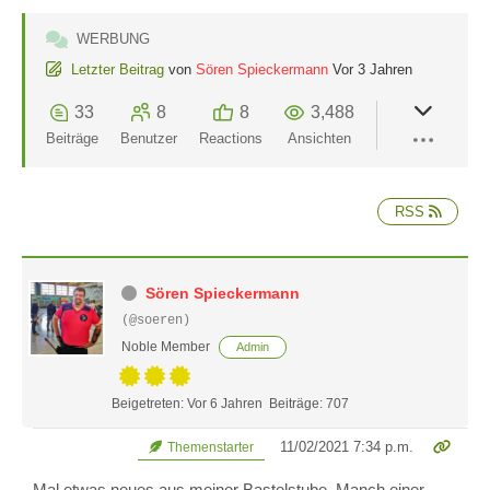
WERBUNG
Letzter Beitrag
von
Sören Spieckermann
Vor 3 Jahren
33
8
8
3,488
Beiträge
Benutzer
Reactions
Ansichten
RSS
Sören Spieckermann
(@soeren)
Noble Member
Admin
Beigetreten: Vor 6 Jahren
Beiträge: 707
11/02/2021 7:34 p.m.
Themenstarter
Mal etwas neues aus meiner Bastelstube. Manch einer