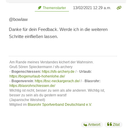
13/02/2021 12:29 a.m.
Themenstarter
@bowlaw
Danke für dein Feedback. Werde ich in die weiteren
Schritte einfließen lassen.
Am Rande meines Verstandes kichert der Wahnsinn.
Gruß Sören Spieckermann / sfs-archery
-
Bogenschiessen:
https://sfs-archery.de
/ -
Urlaub:
https://bogenurlaub-hohenlohe.de/
-
Bogenverein
:
https://bsc-neckargerach.de/
/ -
Blasrohr:
https://blasrohrschiessen.de/
Wichtig ist nicht, besser zu sein als alle anderen. Wichtig ist,
besser zu sein als du gestern warst!
(Japanische Weisheit)
Mitglied im
Blasrohr Sportverband Deutschland e.V.
Antwort
Zitat