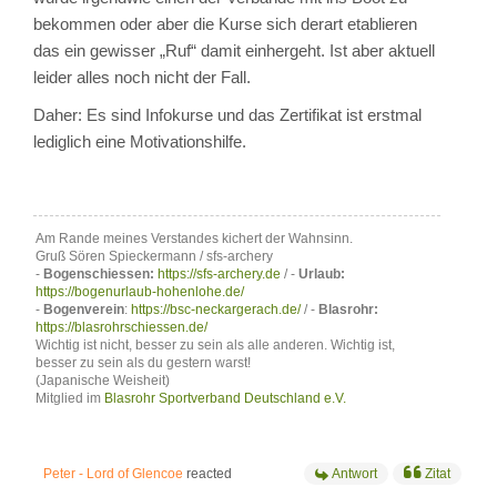
bekommen oder aber die Kurse sich derart etablieren
das ein gewisser „Ruf“ damit einhergeht. Ist aber aktuell
leider alles noch nicht der Fall.
Daher: Es sind Infokurse und das Zertifikat ist erstmal
lediglich eine Motivationshilfe.
Am Rande meines Verstandes kichert der Wahnsinn.
Gruß Sören Spieckermann / sfs-archery
-
Bogenschiessen:
https://sfs-archery.de
/ -
Urlaub:
https://bogenurlaub-hohenlohe.de/
-
Bogenverein
:
https://bsc-neckargerach.de/
/ -
Blasrohr:
https://blasrohrschiessen.de/
Wichtig ist nicht, besser zu sein als alle anderen. Wichtig ist,
besser zu sein als du gestern warst!
(Japanische Weisheit)
Mitglied im
Blasrohr Sportverband Deutschland e.V.
Peter - Lord of Glencoe
reacted
Antwort
Zitat