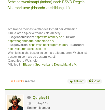
Scheibenwettkampf (indoor) nach BSVD Regeln –
Blasrohrkurse (blasrohr-ausbildung.de)
Am Rande meines Verstandes kichert der Wahnsinn.
Gruß Sören Spieckermann / sfs-archery
-
Bogenschiessen:
https://sfs-archery.de
/ -
Urlaub:
https://bogenurlaub-hohenlohe.de/
-
Bogenverein
:
https://bsc-neckargerach.de/
/ -
Blasrohr:
https://blasrohrschiessen.de/
Wichtig ist nicht, besser zu sein als alle anderen. Wichtig ist,
besser zu sein als du gestern warst!
(Japanische Weisheit)
Mitglied im
Blasrohr Sportverband Deutschland e.V.
Da Luebke
reacted
Antwort
Zitat
Quigley68
(@quigley68)
Eminent Member