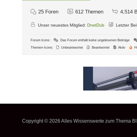
25
Foren
612
Themen
4,514
B
Unser neuestes Mitglied:
DnetDub
Letzter Bei
Forum Icons:
Das Forum enthält keine ungelesenen Beiträge
Themen-Icons:
Unbeantwortet
Beantwortet
Aktiv
H
Copyright © 2026
Alles Wissenswerte zum Thema Bl