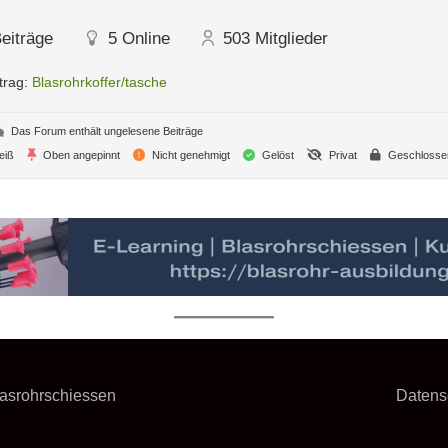
eiträge
5
Online
503
Mitglieder
trag:
Blasrohrkoffer/tasche
Das Forum enthält ungelesene Beiträge
eiß
Oben angepinnt
Nicht genehmigt
Gelöst
Privat
Geschlosse
asrohrschiessen
Datens